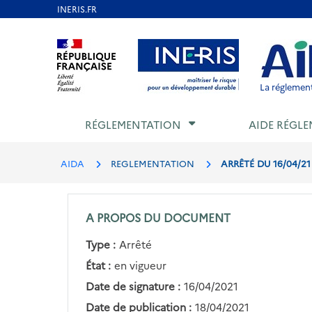
Aller
au
Aller au contenu
Aller au menu
Aller au p
contenu
principal
La réglement
RÉGLEMENTATION
AIDE RÉGLE
AIDA
REGLEMENTATION
ARRÊTÉ DU 16/04/2
A PROPOS DU DOCUMENT
Type :
Arrêté
État :
en vigueur
Date de signature :
16/04/2021
Date de publication :
18/04/2021