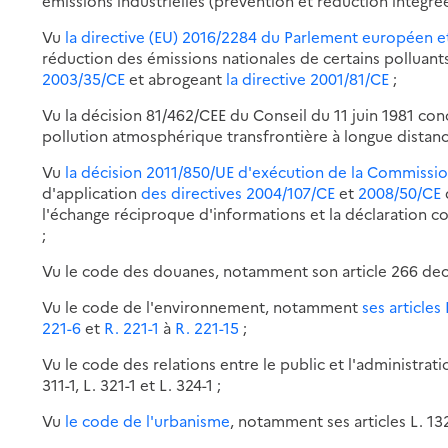
émissions industrielles (prévention et réduction intégrée
veillance
Vu
la directive (EU) 2016/2284 du Parlement européen 
s
réduction des émissions nationales de certains polluan
ets
2003/35/CE
et abrogeant
la directive 2001/81/CE
;
Vu la décision 81/462/CEE du Conseil du 11 juin 1981 con
lution
pollution atmosphérique transfrontière à longue distanc
osphérique
Vu
la décision 2011/850/UE d'exécution de la Commissi
d'application
des directives 2004/107/CE
et
2008/50/CE
l'échange réciproque d'informations et la déclaration con
;
Vu le code des douanes, notamment son article 266 deci
Vu le code de l'environnement, notamment
ses articles 
221-6
et
R. 221-1
à
R. 221-15
;
Vu le code des relations entre le public et l'administrati
311-1, L. 321-1 et L. 324-1 ;
Vu
le code de l'urbanisme
, notamment ses articles L. 132