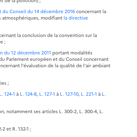
s de la pollution) ;
et du Conseil du 14 décembre 2016
concernant la
ts atmosphériques, modifiant
la directive
cernant la conclusion de la convention sur la
e ;
on du 12 décembre 2011
portant modalités
du Parlement européen et du Conseil concernant
cernant l'évaluation de la qualité de l'air ambiant
es ;
L. 124-1
à
L. 124-8
,
L. 127-1
à
L. 127-10
,
L. 221-1
à
L.
on, notamment ses articles L. 300-2, L. 300-4, L.
-2 et R. 132-1 ;