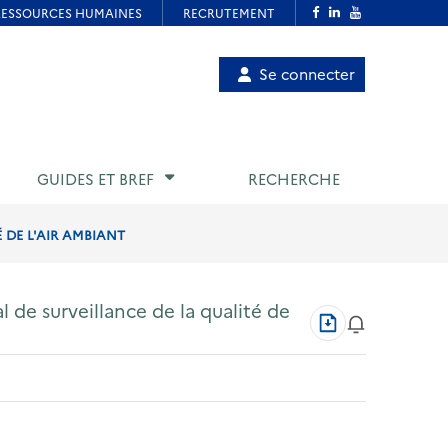
Menu
Se connecter
de
compte
utilisateur
GUIDES ET BREF
RECHERCHE
 DE L'AIR AMBIANT
al de surveillance de la qualité de
Télécharger
au
format
PDF