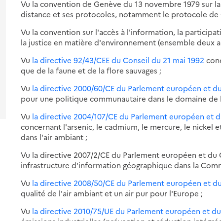
Vu la convention de Genève du 13 novembre 1979 sur la
s-
distance et ses protocoles, notamment le protocole d
es
sions
ur
Vu la convention sur l'accès à l'information, la participa
fiées
re
la justice en matière d'environnement (ensemble deux an
s-
at
Vu
la directive 92/43/CEE du Conseil du 21 mai 1992
conc
es
que de la faune et de la flore sauvages ;
ur
sions
ociations
re
fiées
Vu
la directive 2000/60/CE du Parlement européen et d
éées
s-
pour une politique communautaire dans le domaine de l
es
at
veillance
ur
sions
Vu
la directive 2004/107/CE du Parlement européen et 
re
fiées
oratoire
s-
concernant l'arsenic, le cadmium, le mercure, le nickel
tral
es
dans l'air ambiant ;
lité
at
ur
sions
Vu la directive 2007/2/CE du Parlement européen et du 
veillance
re
r
fiées
sortium
infrastructure d'information géographique dans la Co
v'air
Vu
la directive 2008/50/CE du Parlement européen et d
at
lité
positions
qualité de l'air ambiant et un air pur pour l'Europe ;
ales
e
r
Vu
la directive 2010/75/UE du Parlement européen et d