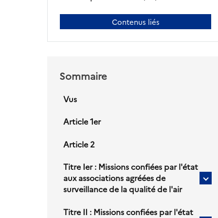
Contenus liés
Sommaire
Vus
Article 1er
Article 2
Titre Ier : Missions confiées par l'état
aux associations agréées de
Sou
surveillance de la qualité de l'air
titr
po
Titre II : Missions confiées par l'état
Tit