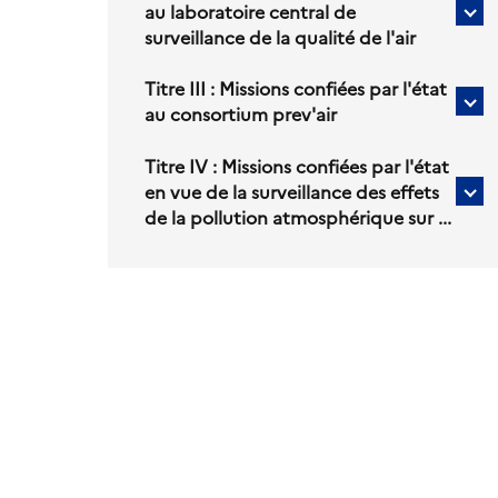
au laboratoire central de
Ier
Sou
surveillance de la qualité de l'air
:
titr
Mis
po
con
Titre III : Missions confiées par l'état
Tit
par
Sou
au consortium prev'air
II
l'ét
titr
:
aux
po
Mis
Titre IV : Missions confiées par l'état
ass
Tit
con
en vue de la surveillance des effets
agr
Sou
III
par
de la pollution atmosphérique sur ...
de
titr
:
l'ét
sur
po
Mis
au
Titre V : Dispositions finales
de
Tit
con
lab
Sou
la
IV
par
cen
titr
qua
:
Annexe 1
l'ét
de
po
de
Mis
au
sur
Tit
l'ai
con
con
de
Annexe 2
V
par
pre
la
:
l'ét
qua
Dis
Annexe 3
en
de
fin
vu
l'ai
Annexe 4
de