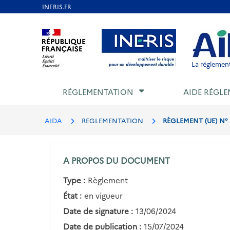
Aller
au
Aller au contenu
Aller au menu
Aller au p
contenu
principal
La réglement
RÉGLEMENTATION
AIDE RÉGLE
AIDA
REGLEMENTATION
RÈGLEMENT (UE) N°
A PROPOS DU DOCUMENT
Type :
Règlement
État :
en vigueur
Date de signature :
13/06/2024
Date de publication :
15/07/2024