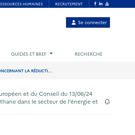
Menu
Se connecter
de
compte
utilisateur
GUIDES ET BREF
RECHERCHE
ONCERNANT LA RÉDUCTI...
uropéen et du Conseil du 13/06/24
hane dans le secteur de l’énergie et