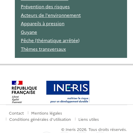
Prévention des risques
Acteurs de l'environnement
Appareils à pression
Guyane
Pêche (thématique arrêtée)
Thèmes transversaux
Contact
Mentions légales
Menu
Conditions générales d'utilisation
Liens utiles
de
© Ineris 2026. Tous droits réservés.