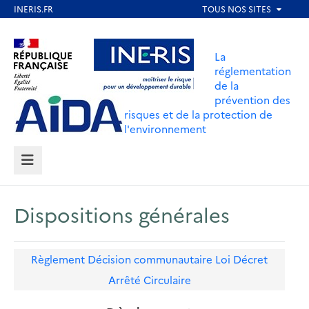
Aller
au
Aller au contenu
Aller au menu
contenu
La
principal
réglementation
de la
Aller au pied de page
prévention des
risques et de la protection de
l'environnement
MENU
Dispositions générales
Règlement
Décision communautaire
Loi
Décret
Arrêté
Circulaire