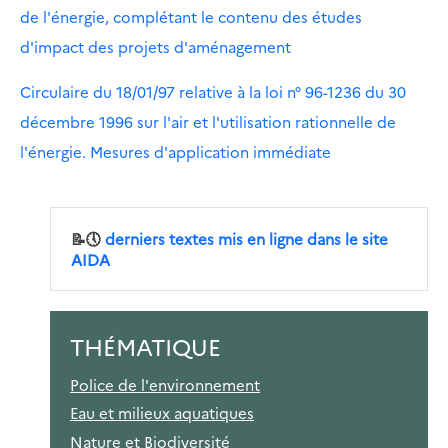
de l'énergie, complétant le contenu des études
d'impact des projets d'aménagement
Circulaire du 18/01/97 relative à la loi n° 96-1236 du 30
décembre 1996 sur l'air et l'utilisation rationnelle de
l'énergie. Mesures d'application immédiate
📝🕔
derniers textes mis en ligne dans le site
AIDA
THÉMATIQUE
Police de l'environnement
Eau et milieux aquatiques
Nature et Biodiversité