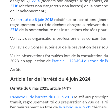
dangereux),
2714
(déchets non dangereux de papiers, car
2716
(déchets non dangereux non inertes) de la nomencla
de l'environnement ;
Vu
l'arrêté du 6 juin 2018
relatif aux prescriptions généra
regroupement ou tri de déchets dangereux relevant du r
2718
de la nomenclature des installations classées pour 
Vu l'avis des organisations professionnelles concernées 
Vu l'avis du Conseil supérieur de la prévention des ris
Vu les observations formulées lors de la consultation d
2023, en application de
l'article L. 123-19-1 du code de
Arrête :
Article 1er de l'arrêté du 4 juin 2024
(Arrêté du 6 mai 2025, article 14 1°)
L'annexe II de l'arrêté du 6 juin 2018
relatif aux prescrip
transit, regroupement, tri ou préparation en vue de la r
l'enregistrement au titre de
la rubrique n° 2711
(déchets 