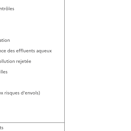
ntrôles
ation
ance des effluents aqueux
ollution rejetée
lles
aux risques d'envols)
ts