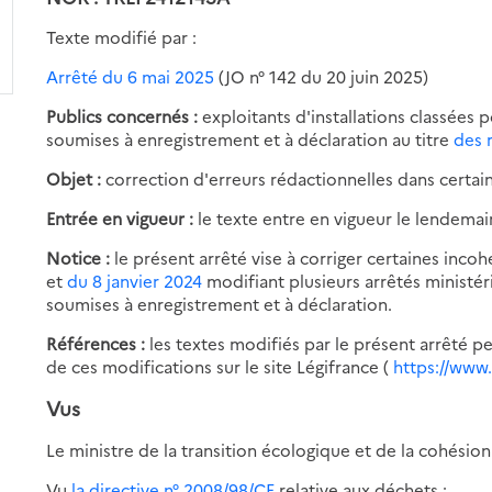
Texte modifié par :
Arrêté du 6 mai 2025
(JO n° 142 du 20 juin 2025)
Publics concernés :
exploitants d'installations classées
soumises à enregistrement et à déclaration au titre
des 
Objet :
correction d'erreurs rédactionnelles dans certain
Entrée en vigueur :
le texte entre en vigueur le lendemai
Notice :
le présent arrêté vise à corriger certaines inco
et
du 8 janvier 2024
modifiant plusieurs arrêtés ministéri
soumises à enregistrement et à déclaration.
Références :
les textes modifiés par le présent arrêté p
de ces modifications sur le site Légifrance (
https://www.
Vus
Le ministre de la transition écologique et de la cohésion 
Vu
la directive n° 2008/98/CE
relative aux déchets ;