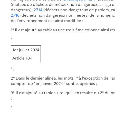
(métaux ou déchets de métaux non dangereux, alliage d
dangereux),
2714
(déchets non dangereux de papiers, car
2716
(déchets non dangereux non inertes) de la nomencla
de l'environnement est ainsi modifiée :
1° Il est ajouté au tableau une troisième colonne ainsi ré
"
1er juillet 2024
Article 10-1
" ;
2° Dans le dernier alinéa, les mots : " à l'exception de l'ar
compter du 1er janvier 2024 " sont supprimés ;
3° Il est ajouté au tableau, tel qu'il en résulte du 2° du
:
"