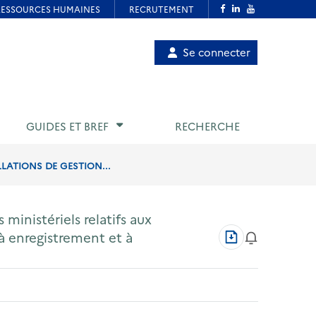
Menu
Se connecter
de
compte
utilisateur
GUIDES ET BREF
RECHERCHE
LLATIONS DE GESTION...
ministériels relatifs aux
Télécharger
à enregistrement et à
au
format
PDF