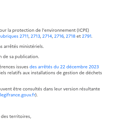
 pour la protection de l'environnement (ICPE)
rubriques 2711
,
2713
,
2714
,
2716
,
2718
et
2791
.
s arrêtés ministériels.
n de sa publication.
hérences issues
des arrêtés du 22 décembre 2023
els relatifs aux installations de gestion de déchets
euvent être consultés dans leur version résultante
legifrance.gouv.fr
).
des territoires,