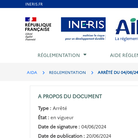
Aller
au
Aller au contenu
Aller au menu
Aller au p
contenu
principal
La réglement
RÉGLEMENTATION
AIDE RÉGLE
AIDA
REGLEMENTATION
ARRÊTÉ DU 04/06/2
A PROPOS DU DOCUMENT
Type :
Arrêté
État :
en vigueur
Date de signature :
04/06/2024
Date de publication :
20/06/2024