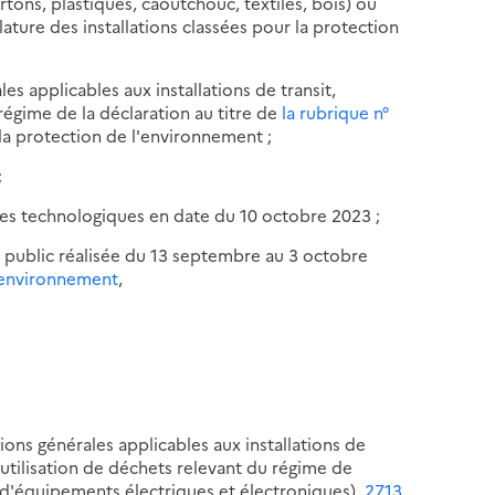
tons, plastiques, caoutchouc, textiles, bois) ou
ture des installations classées pour la protection
les applicables aux installations de transit,
égime de la déclaration au titre de
la rubrique n°
la protection de l'environnement ;
;
ques technologiques en date du 10 octobre 2023 ;
u public réalisée du 13 septembre au 3 octobre
 l'environnement
,
tions générales applicables aux installations de
éutilisation de déchets relevant du régime de
d'équipements électriques et électroniques),
2713