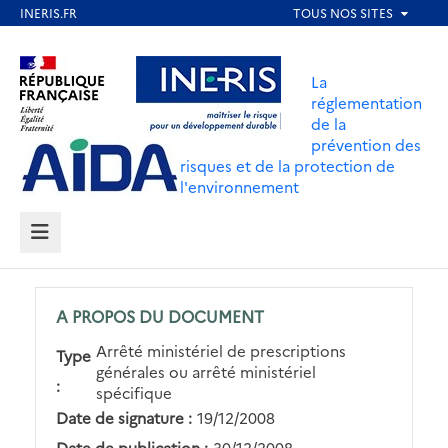
Aller
au
Aller au contenu
Aller au menu
contenu
La
principal
réglementation
de la
Aller au pied de page
prévention des
risques et de la protection de
l'environnement
MENU
A PROPOS DU DOCUMENT
Arrêté ministériel de prescriptions
Type
générales ou arrêté ministériel
:
spécifique
Date de signature :
19/12/2008
Date de publication :
30/12/2008