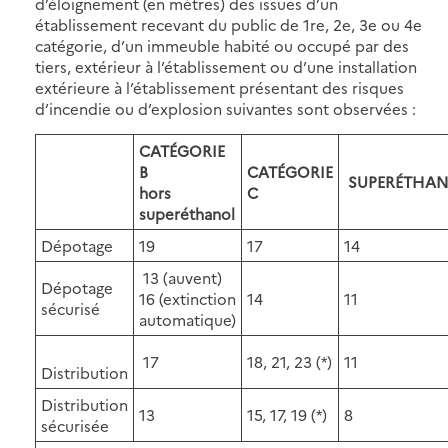
d’éloignement (en mètres) des issues d’un
établissement recevant du public de 1re, 2e, 3e ou 4e
catégorie, d’un immeuble habité ou occupé par des
tiers, extérieur à l’établissement ou d’une installation
extérieure à l’établissement présentant des risques
d’incendie ou d’explosion suivantes sont observées :
CATÉGORIE
B
CATÉGORIE
SUPERÉTHA
hors
C
superéthanol
Dépotage
19
17
14
13 (auvent)
Dépotage
16 (extinction
14
11
sécurisé
automatique)
17
18, 21, 23 (*)
11
Distribution
Distribution
13
15, 17, 19 (*)
8
sécurisée