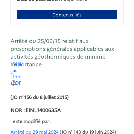
Contenus liés
Arrêté du 25/06/15 relatif aux
prescriptions générales applicables aux
activités géothermiques de minime
importance
Télécharger
au
format
PDF
(JO n° 156 du 8 juillet 2015)
NOR : EINL1400635A
Texte modifié par :
Arrêté du 29 mai 2024
(JO n° 143 du 19 juin 2024)