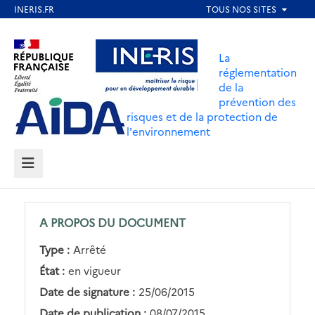
Aller
au
Aller au contenu
Aller au menu
contenu
La
principal
réglementation
de la
Aller au pied de page
prévention des
risques et de la protection de
l'environnement
MENU
A PROPOS DU DOCUMENT
Type :
Arrêté
État :
en vigueur
Date de signature :
25/06/2015
Date de publication :
08/07/2015