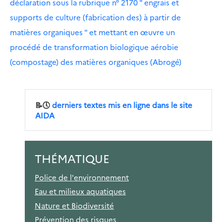
déclaration sous la rubrique n° 2170 " engrais et
supports de culture (fabrication des) à partir de
matières organiques " et mettant en œuvre un
procédé de transformation biologique aérobie
(compostage) des matières organiques (Abrogé)
📝🕔
derniers textes mis en ligne dans le site
AIDA
THÉMATIQUE
Police de l'environnement
Eau et milieux aquatiques
Nature et Biodiversité
Prévention des risques