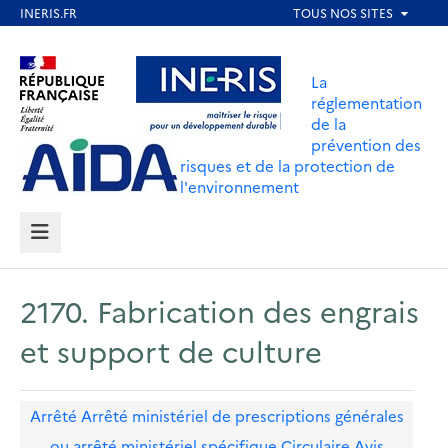
Aller
au
Aller au contenu
Aller au menu
contenu
La
principal
réglementation
de la
Aller au pied de page
prévention des
risques et de la protection de
l'environnement
MENU
2170. Fabrication des engrais
et support de culture
Arrêté
Arrêté ministériel de prescriptions générales
ou arrêté ministériel spécifique
Circulaire
Avis