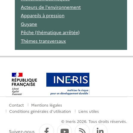
Acteurs de l'environnement
Appareils à pression
Guyane
Pêche (thématique arrêtée)
Thèmes transversaux
Contact
Mentions légales
Menu
Conditions générales d'utilisation
Liens utiles
de
© Ineris 2026. Tous droits réservés.
pied
Facebook
YouTube
Flux RSS
LinkedI
Suivez-nous