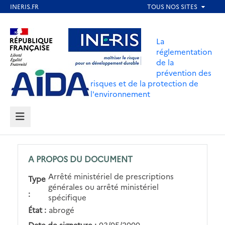
Aller
au
Aller au contenu
Aller au menu
contenu
La
principal
réglementation
de la
Aller au pied de page
prévention des
risques et de la protection de
l'environnement
MENU
A PROPOS DU DOCUMENT
Arrêté ministériel de prescriptions
Type
générales ou arrêté ministériel
:
spécifique
État :
abrogé
Date de signature :
03/05/2000