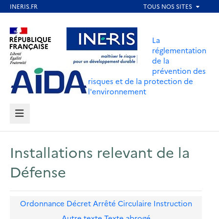
Aller
au
Aller au contenu
Aller au menu
contenu
La
principal
réglementation
de la
Aller au pied de page
prévention des
risques et de la protection de
l'environnement
MENU
Installations relevant de la
Défense
Ordonnance
Décret
Arrêté
Circulaire
Instruction
Autre texte
Texte abrogé