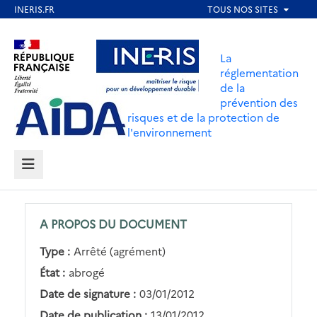
Aller
au
Aller au contenu
Aller au menu
contenu
La
principal
réglementation
de la
Aller au pied de page
prévention des
risques et de la protection de
l'environnement
MENU
A PROPOS DU DOCUMENT
Type :
Arrêté (agrément)
État :
abrogé
Date de signature :
03/01/2012
Date de publication :
13/01/2012