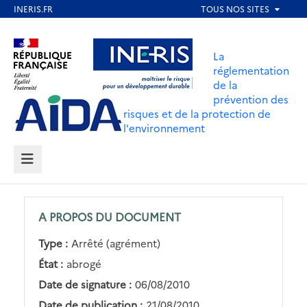
Aller
au
Aller au contenu
Aller au menu
contenu
La
principal
réglementation
de la
Aller au pied de page
prévention des
risques et de la protection de
l'environnement
MENU
A PROPOS DU DOCUMENT
Type :
Arrêté (agrément)
État :
abrogé
Date de signature :
06/08/2010
Date de publication :
21/08/2010