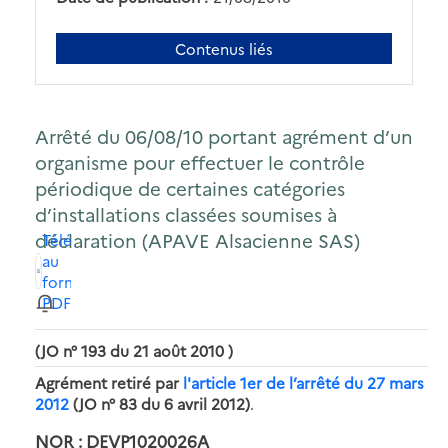
Contenus liés
Arrêté du 06/08/10 portant agrément d’un
organisme pour effectuer le contrôle
périodique de certaines catégories
d’installations classées soumises à
déclaration (APAVE Alsacienne SAS)
Télécharger
au
format
PDF
(JO n° 193 du 21 août 2010 )
Agrément retiré par
l'article 1er de l’arrêté du 27 mars
2012
(JO n° 83 du 6 avril 2012)
.
NOR : DEVP1020026A