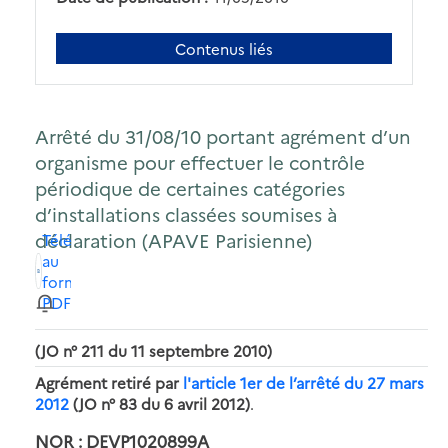
Contenus liés
Arrêté du 31/08/10 portant agrément d’un
organisme pour effectuer le contrôle
périodique de certaines catégories
d’installations classées soumises à
déclaration (APAVE Parisienne)
Télécharger
au
format
PDF
(JO n° 211 du 11 septembre 2010)
Agrément retiré par
l'article 1er de l’arrêté du 27 mars
2012
(JO n° 83 du 6 avril 2012)
.
NOR : DEVP1020899A