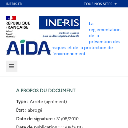
Aller
au
Aller au contenu
Aller au menu
contenu
La
principal
réglementation
de la
Aller au pied de page
prévention des
risques et de la protection de
l'environnement
MENU
A PROPOS DU DOCUMENT
Type :
Arrêté (agrément)
État :
abrogé
Date de signature :
31/08/2010
Date de publication :
11/09/2010