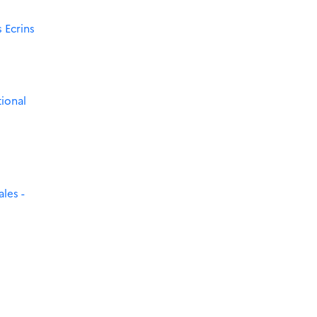
 Ecrins
tional
les -