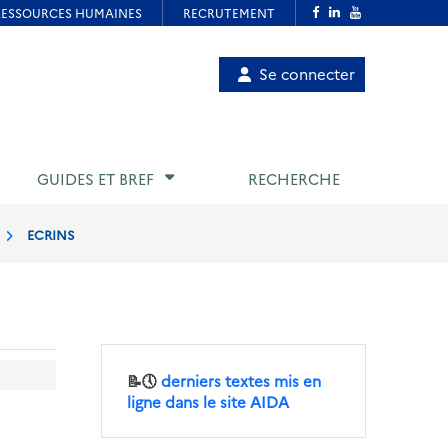
Menu
Se connecter
de
compte
utilisateur
GUIDES ET BREF
RECHERCHE
ECRINS
📝🕔
derniers textes mis en
ligne dans le site AIDA