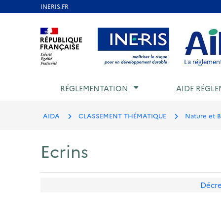
Aller
au
Aller au contenu
Aller au menu
Aller au p
contenu
principal
La réglement
RÉGLEMENTATION
AIDE RÉGLE
AIDA
CLASSEMENT THÉMATIQUE
Nature et B
Ecrins
Décre