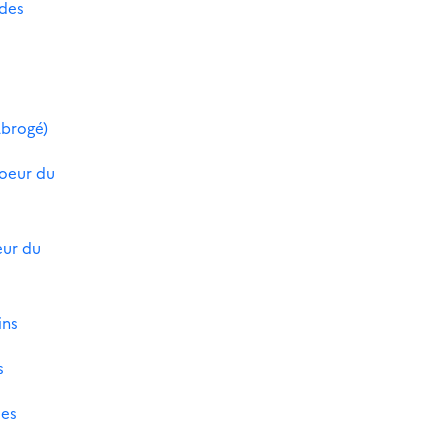
 des
Abrogé)
coeur du
eur du
ins
s
des