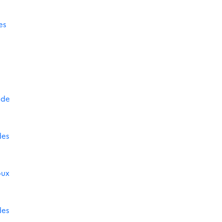
es
 de
des
oux
des