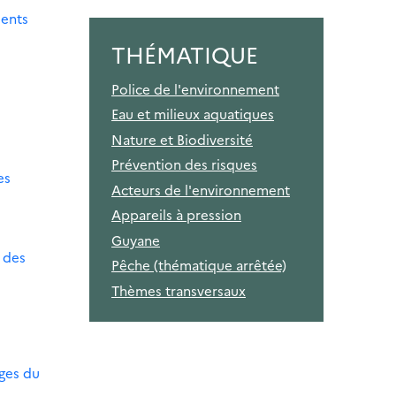
ments
THÉMATIQUE
Police de l'environnement
Eau et milieux aquatiques
Nature et Biodiversité
Prévention des risques
es
Acteurs de l'environnement
Appareils à pression
Guyane
l des
Pêche (thématique arrêtée)
Thèmes transversaux
uges du