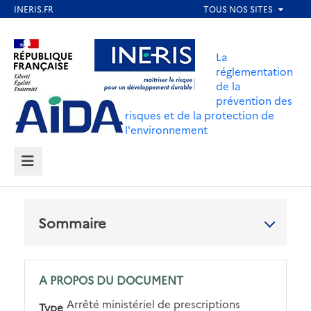
Aller
au
Aller au contenu
Aller au menu
contenu
La
principal
réglementation
de la
Aller au pied de page
prévention des
risques et de la protection de
l'environnement
MENU
Sommaire
A PROPOS DU DOCUMENT
Arrêté ministériel de prescriptions
Type