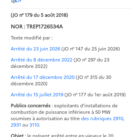
PDF
(JO n° 179 du 5 août 2018)
NOR : TREP1726534A
Texte modifié par :
Arrêté du 23 juin 2026
(JO n° 147 du 25 juin 2026)
Arrêté du 8 décembre 2022
(JO n° 297 du 23
décembre 2022)
Arrêté du 17 décembre 2020
(JO n° 315 du 30
décembre 2020)
Arrêté du 15 juillet 2019
(JO n° 177 du 1er août 2019)
Publics concernés
: exploitants d'installations de
combustion de puissance inférieure à 50 MW
soumises à autorisation au titre
des rubriques 2910
,
2931
ou
3110
.
Objet
: le présent arrêté entre en vigueur le 20