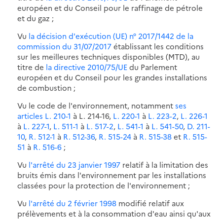
européen et du Conseil pour le raffinage de pétrole
et du gaz ;
Vu
la décision d'exécution (UE) n° 2017/1442 de la
commission du 31/07/2017
établissant les conditions
sur les meilleures techniques disponibles (MTD), au
titre de
la directive 2010/75/UE
du Parlement
européen et du Conseil pour les grandes installations
de combustion ;
Vu le code de l'environnement, notamment
ses
articles L. 210-1
à L. 214-16,
L. 220-1
à
L. 223-2
,
L. 226-1
à
L. 227-1
,
L. 511-1
à
L. 517-2
,
L. 541-1
à
L. 541-50
,
D. 211-
10
,
R. 512-1
à
R. 512-36
,
R. 515-24
à
R. 515-38
et
R. 515-
51
à
R. 516-6
;
Vu
l'arrêté du 23 janvier 1997
relatif à la limitation des
bruits émis dans l'environnement par les installations
classées pour la protection de l'environnement ;
Vu
l'arrêté du 2 février 1998
modifié relatif aux
prélèvements et à la consommation d'eau ainsi qu'aux