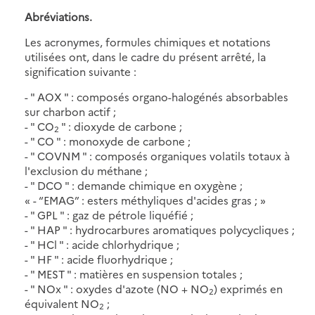
Abréviations.
Les acronymes, formules chimiques et notations
utilisées ont, dans le cadre du présent arrêté, la
signification suivante :
- " AOX
"
: composés organo-halogénés absorbables
sur charbon actif ;
-
"
CO
"
: dioxyde de carbone ;
2
-
"
CO
"
: monoxyde de carbone ;
-
"
COVNM
"
: composés organiques volatils totaux à
l'exclusion du méthane ;
-
"
DCO
"
: demande chimique en oxygène ;
« - “EMAG” : esters méthyliques d'acides gras ; »
-
"
GPL
"
: gaz de pétrole liquéfié ;
-
"
HAP
"
: hydrocarbures aromatiques polycycliques ;
-
"
HCl
"
: acide chlorhydrique ;
-
"
HF
"
: acide fluorhydrique ;
-
"
MEST
"
: matières en suspension totales ;
-
"
NOx
"
: oxydes d'azote (NO + NO
) exprimés en
2
équivalent NO
;
2