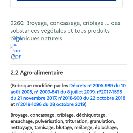
2260. Broyage, concassage, criblage ... des
substances végétales et tous produits
organiques naturels
Télécharger
au
format
PDF
2.2 Agro-alimentaire
(Rubrique modifiée par les
Décrets n° 2005-989 du 10
août 2005
,
n° 2009-841 du 8 juillet 2009
,
n°2017-1595
du 21 novembre 2017,
n°2018-900 du 22 octobre 2018
et
n°2019-1096 du 28 octobre 2019
)
Broyage, concassage, criblage, déchiquetage,
ensachage, pulvérisation, trituration, granulation,
nettoyage, tamisage, blutage, mélange, épluchage,