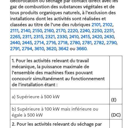
décortication ou séchage par contact direct avec les
gaz de combustion des substances végétales et de
tous produits organiques naturels, à l'exclusion des
installations dont les activités sont réalisées et
classées au titre de l'une des rubriques
2101
,
2102
,
2111
,
2140
,
2150
,
2160
,
2170
,
2220
,
2240
,
2250
,
2251
,
2265
,
2311
,
2315
,
2321
,
2330
,
2410
,
2415
,
2420
,
2430
,
2440
,
2445
,
2714
,
2716
,
2718
,
2780
,
2781
,
2782
,
2790
,
2791
,
2794
,
3610
,
3620
,
3642
ou
3660.
1.
Pour les activités relevant du travail
mécanique, la puissance maximale de
l'ensemble des machines fixes pouvant
concourir simultanément au fonctionnement
de l'installation étant :
a) Supérieure à 500 kW
(E)
b) Supérieure à 100 kW mais inférieure ou
égale à 500 kW
(DC)
2.
Pour les activités relevant du séchage par