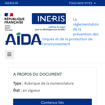
Aller
au
Aller au contenu
Aller au menu
contenu
La
principal
réglementation
de la
Aller au pied de page
prévention des
risques et de la protection de
l'environnement
MENU
A PROPOS DU DOCUMENT
Type :
Rubrique de la nomenclature
État :
en vigueur
Contenus liés