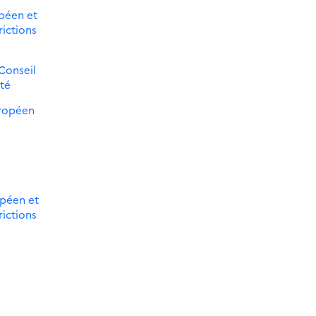
opéen et
rictions
Conseil
ité
uropéen
opéen et
rictions