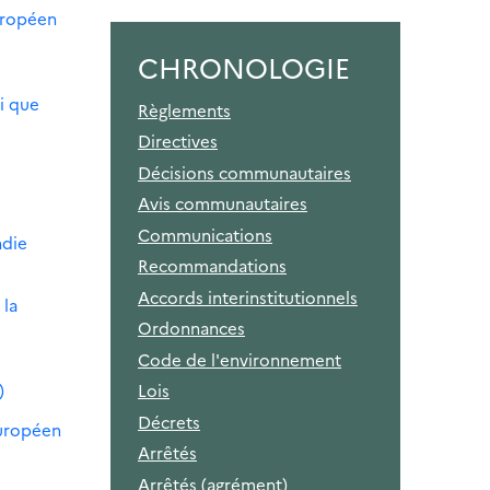
uropéen
CHRONOLOGIE
i que
Règlements
Directives
Décisions communautaires
Avis communautaires
Communications
ndie
Recommandations
Accords interinstitutionnels
 la
Ordonnances
Code de l'environnement
)
Lois
Décrets
européen
Arrêtés
Arrêtés (agrément)