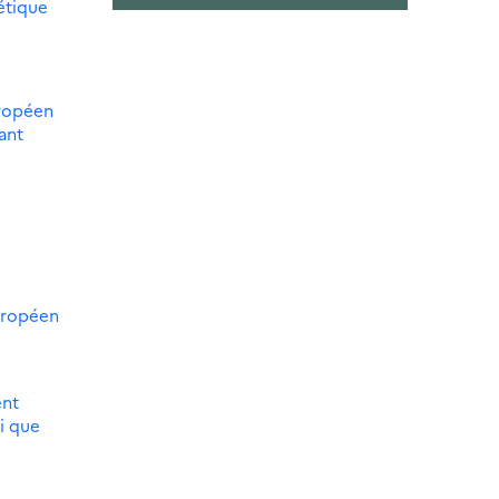
étique
uropéen
ant
uropéen
ent
i que