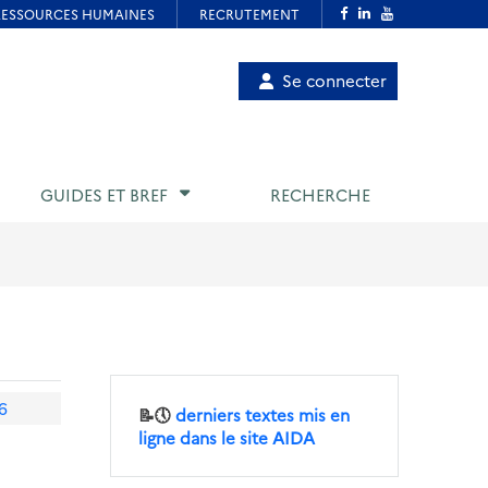
Menu
Se connecter
de
compte
utilisateur
GUIDES ET BREF
RECHERCHE
6
📝🕔
derniers textes mis en
ligne dans le site AIDA