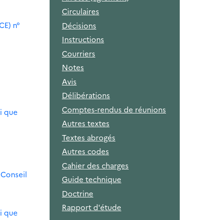
Circulaires
CE) n°
Décisions
Instructions
Courriers
Notes
Avis
Délibérations
Comptes-rendus de réunions
i que
Autres textes
Textes abrogés
Autres codes
Cahier des charges
 Conseil
Guide technique
Doctrine
Rapport d'étude
i que