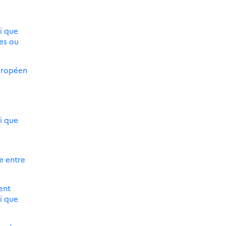
i que
es ou
européen
i que
e entre
ent
i que