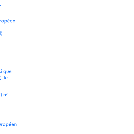
,
uropéen
l)
si que
, le
) n°
européen