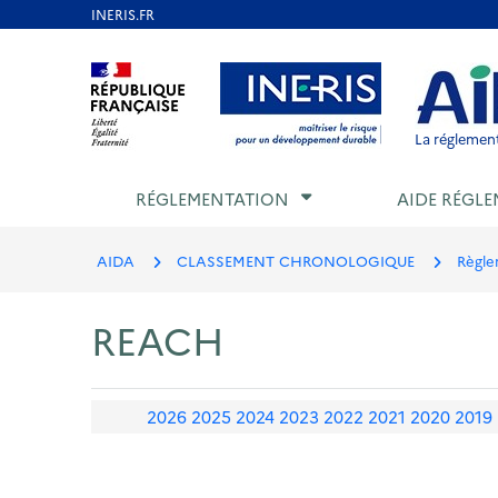
Aller
au
Aller au contenu
Aller au menu
Aller au p
contenu
principal
La réglement
RÉGLEMENTATION
AIDE RÉGLE
AIDA
CLASSEMENT CHRONOLOGIQUE
Règle
REACH
2026
2025
2024
2023
2022
2021
2020
2019