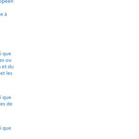
ropéen
ée à
i que
es ou
 et du
et les
i que
res de
i que